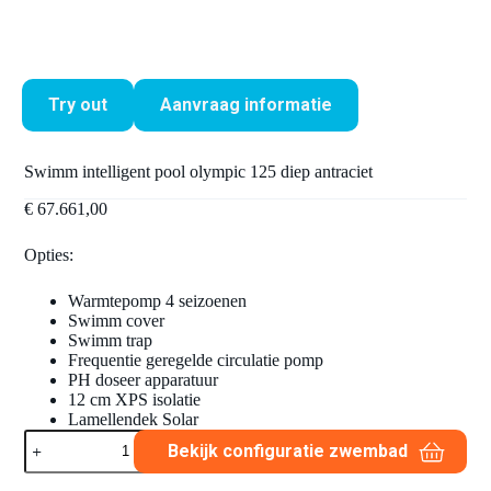
Try out
Aanvraag informatie
Swimm intelligent pool olympic 125 diep antraciet
€
67.661,00
Opties:
Warmtepomp 4 seizoenen
Swimm cover
Swimm trap
Frequentie geregelde circulatie pomp
PH doseer apparatuur
12 cm XPS isolatie
Lamellendek Solar
Swimm
Bekijk configuratie zwembad
intelligent
pool